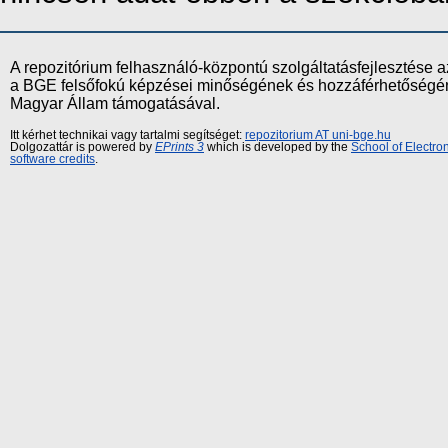
A repozitórium felhasználó-központú szolgáltatásfejlesztés
a BGE felsőfokú képzései minőségének és hozzáférhetőségének
Magyar Állam támogatásával.
Itt kérhet technikai vagy tartalmi segítséget:
repozitorium AT uni-bge.hu
Dolgozattár is powered by
EPrints 3
which is developed by the
School of Electr
software credits
.