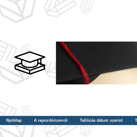
Nyitólap
A repozitóriumról
Tallózás dátum szerint
T
Tallózás szerző szerint
Tallózás nyelv szerint
Tallózás ké