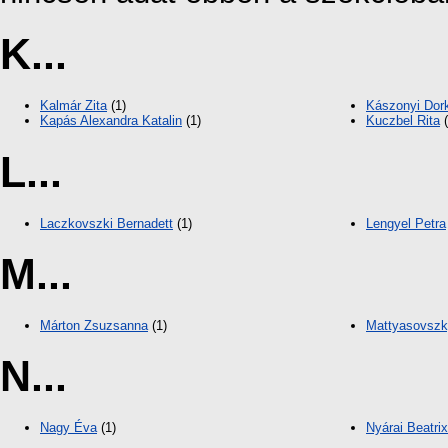
K...
Kalmár Zita
(1)
Kászonyi Dor
Kapás Alexandra Katalin
(1)
Kuczbel Rita
(
L...
Laczkovszki Bernadett
(1)
Lengyel Petra
M...
Márton Zsuzsanna
(1)
Mattyasovsz
N...
Nagy Éva
(1)
Nyárai Beatrix