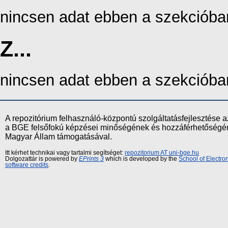
nincsen adat ebben a szekcióba
Z...
nincsen adat ebben a szekcióba
A repozitórium felhasználó-központú szolgáltatásfejlesztés
a BGE felsőfokú képzései minőségének és hozzáférhetőségének
Magyar Állam támogatásával.
Itt kérhet technikai vagy tartalmi segítséget:
repozitorium AT uni-bge.hu
Dolgozattár is powered by
EPrints 3
which is developed by the
School of Electr
software credits
.