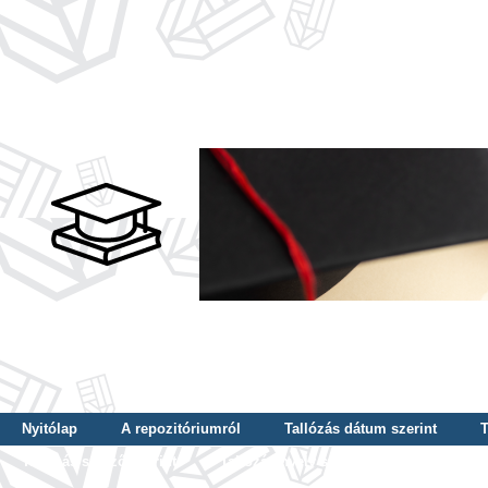
Nyitólap
A repozitóriumról
Tallózás dátum szerint
T
Tallózás szerző szerint
Tallózás nyelv szerint
Tallózás ké