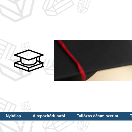
Nyitólap
A repozitóriumról
Tallózás dátum szerint
T
Tallózás szerző szerint
Tallózás nyelv szerint
Tallózás ké