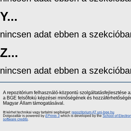
Y...
nincsen adat ebben a szekcióba
Z...
nincsen adat ebben a szekcióba
A repozitórium felhasználó-központú szolgáltatásfejlesztés
a BGE felsőfokú képzései minőségének és hozzáférhetőségének
Magyar Állam támogatásával.
Itt kérhet technikai vagy tartalmi segítséget:
repozitorium AT uni-bge.hu
Dolgozattár is powered by
EPrints 3
which is developed by the
School of Electr
software credits
.