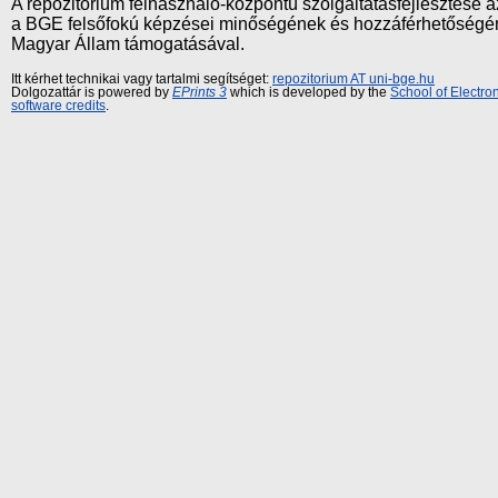
A repozitórium felhasználó-központú szolgáltatásfejlesztés
a BGE felsőfokú képzései minőségének és hozzáférhetőségének
Magyar Állam támogatásával.
Itt kérhet technikai vagy tartalmi segítséget:
repozitorium AT uni-bge.hu
Dolgozattár is powered by
EPrints 3
which is developed by the
School of Electr
software credits
.