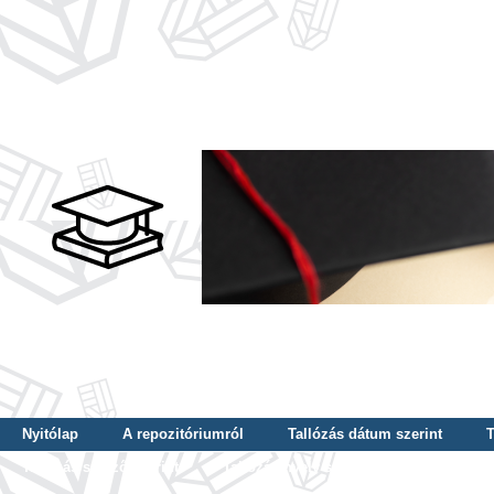
Nyitólap
A repozitóriumról
Tallózás dátum szerint
T
Tallózás szerző szerint
Tallózás nyelv szerint
Tallózás ké