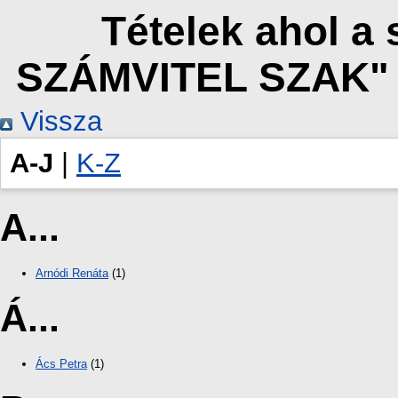
Tételek ahol 
SZÁMVITEL SZAK" 
Vissza
A-J
|
K-Z
A...
Arnódi Renáta
(1)
Á...
Ács Petra
(1)