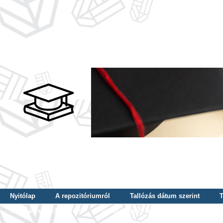
Nyitólap
A repozitóriumról
Tallózás dátum szerint
T
Tallózás szerző szerint
Tallózás nyelv szerint
Tallózás ké