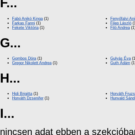
F...
Fabó Anikó Kinga
(1)
Fenyőfalvi Ani
Farkas Fanni
(1)
Filep László
(
Fekete Viktória
(1)
Filó Andrea
(1
G...
Gombos Dóra
(1)
Gulyás Éva
(1
Gregor Nikolett Andrea
(1)
Guth Ádám
(1
H...
Hidi Brigitta
(1)
Horváth Fruzs
Horváth Dzsenifer
(1)
Hunvald Sánd
I...
nincsen adat ebben a szekcióba