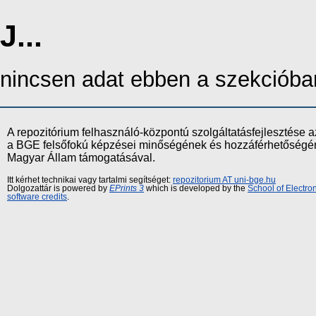
J...
nincsen adat ebben a szekcióba
A repozitórium felhasználó-központú szolgáltatásfejlesztés
a BGE felsőfokú képzései minőségének és hozzáférhetőségének
Magyar Állam támogatásával.
Itt kérhet technikai vagy tartalmi segítséget:
repozitorium AT uni-bge.hu
Dolgozattár is powered by
EPrints 3
which is developed by the
School of Electr
software credits
.