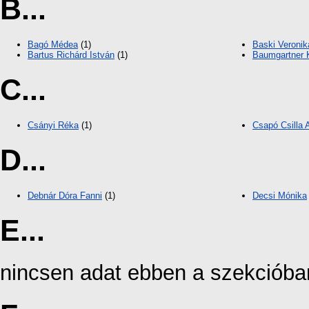
B...
Bagó Médea
(1)
Baski Veronik
Bartus Richárd István
(1)
Baumgartner 
C...
Csányi Réka
(1)
Csapó Csilla 
D...
Debnár Dóra Fanni
(1)
Decsi Mónika
E...
nincsen adat ebben a szekcióba