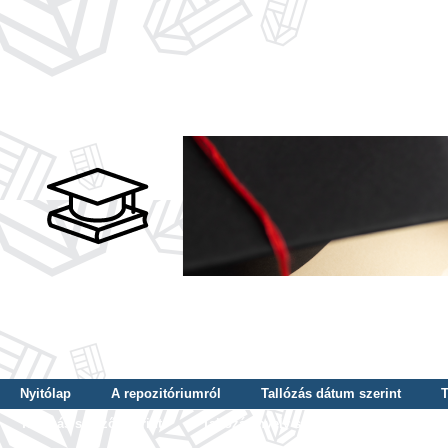
Nyitólap
A repozitóriumról
Tallózás dátum szerint
T
Tallózás szerző szerint
Tallózás nyelv szerint
Tallózás ké