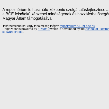
A repozitórium felhasználó-központú szolgáltatásfejlesztés
a BGE felsőfokú képzései minőségének és hozzáférhetőségének
Magyar Állam támogatásával.
Itt kérhet technikai vagy tartalmi segítséget:
repozitorium AT uni-bge.hu
Dolgozattár is powered by
EPrints 3
which is developed by the
School of Electr
software credits
.