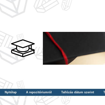
Nyitólap
A repozitóriumról
Tallózás dátum szerint
T
Tallózás szerző szerint
Tallózás nyelv szerint
Tallózás ké