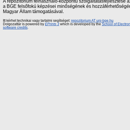
A repozitórium felhasználó-központú szolgáltatásfejlesztés
a BGE felsőfokú képzései minőségének és hozzáférhetőségének
Magyar Állam támogatásával.
Itt kérhet technikai vagy tartalmi segítséget:
repozitorium AT uni-bge.hu
Dolgozattár is powered by
EPrints 3
which is developed by the
School of Electr
software credits
.