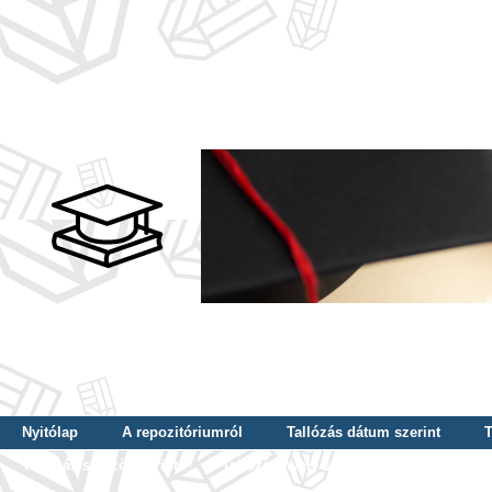
Nyitólap
A repozitóriumról
Tallózás dátum szerint
T
Tallózás szerző szerint
Tallózás nyelv szerint
Tallózás ké