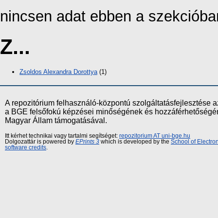
nincsen adat ebben a szekcióba
Z...
Zsoldos Alexandra Dorottya
(1)
A repozitórium felhasználó-központú szolgáltatásfejlesztés
a BGE felsőfokú képzései minőségének és hozzáférhetőségének
Magyar Állam támogatásával.
Itt kérhet technikai vagy tartalmi segítséget:
repozitorium AT uni-bge.hu
Dolgozattár is powered by
EPrints 3
which is developed by the
School of Electr
software credits
.