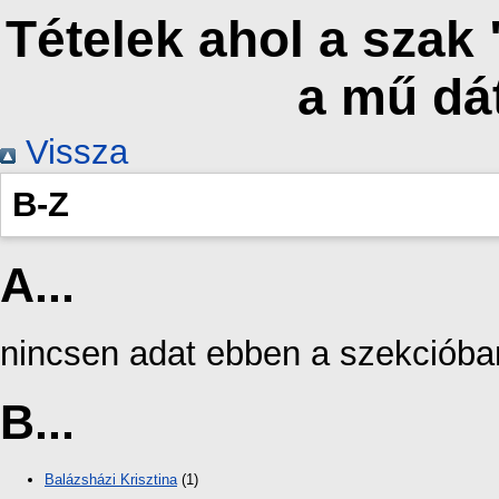
Tételek ahol a szak
a mű dá
Vissza
B-Z
A...
nincsen adat ebben a szekcióba
B...
Balázsházi Krisztina
(1)