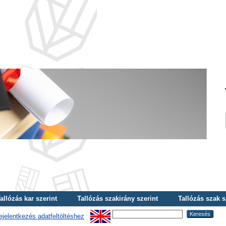
allózás kar szerint
Tallózás szakirány szerint
Tallózás szak s
ejelentkezés adatfeltöltéshez