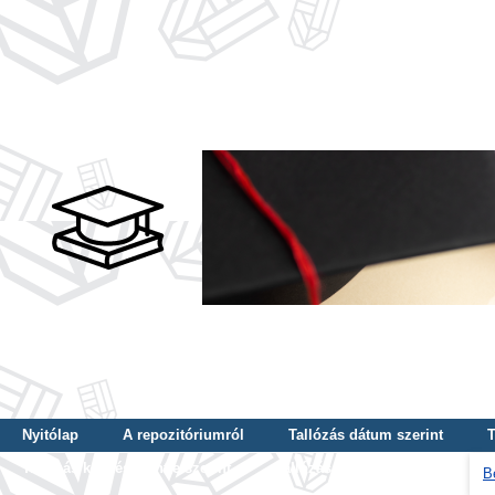
Nyitólap
A repozitóriumról
Tallózás dátum szerint
T
Tallózás képzés szintje szerint
Tallózás kulcsszó szerint
B