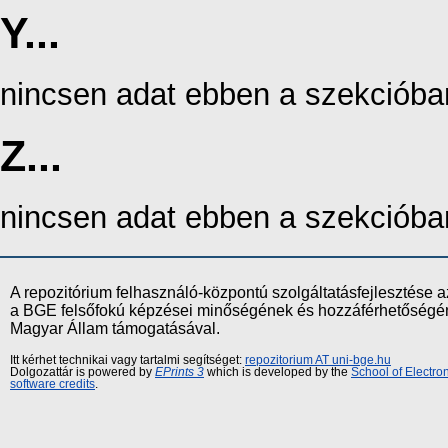
Y...
nincsen adat ebben a szekcióba
Z...
nincsen adat ebben a szekcióba
A repozitórium felhasználó-központú szolgáltatásfejlesztés
a BGE felsőfokú képzései minőségének és hozzáférhetőségének
Magyar Állam támogatásával.
Itt kérhet technikai vagy tartalmi segítséget:
repozitorium AT uni-bge.hu
Dolgozattár is powered by
EPrints 3
which is developed by the
School of Electr
software credits
.