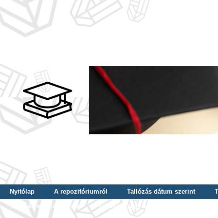
Nyitólap
A repozitóriumról
Tallózás dátum szerint
T
Tallózás szerző szerint
Tallózás nyelv szerint
Tallózás ké