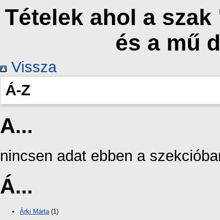
Tételek ahol a szak
és a mű 
Vissza
Á-Z
A...
nincsen adat ebben a szekcióba
Á...
Árki Márta
(1)