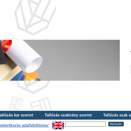
allózás kar szerint
Tallózás szakirány szerint
Tallózás szak s
ejelentkezés adatfeltöltéshez