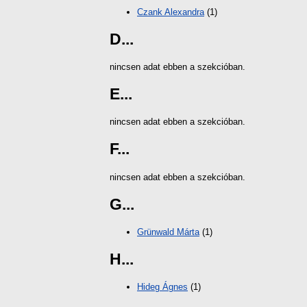
Czank Alexandra
(1)
D...
nincsen adat ebben a szekcióban.
E...
nincsen adat ebben a szekcióban.
F...
nincsen adat ebben a szekcióban.
G...
Grünwald Márta
(1)
H...
Hideg Ágnes
(1)