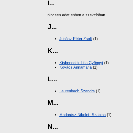
I...
nincsen adat ebben a szekcióban.
J...
Juhász Péter Zsolt
(1)
K...
Kisbenedek Lilla Gyöngyi
(1)
Kovács Annamária
(1)
L...
Lautenbach Szandra
(1)
M...
Madarász Nikolett Szabina
(1)
N...