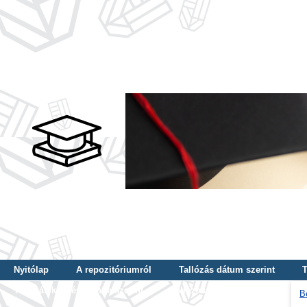
Nyitólap
A repozitóriumról
Tallózás dátum szerint
T
Tallózás képzés szintje szerint
Tallózás kulcsszó szerint
B