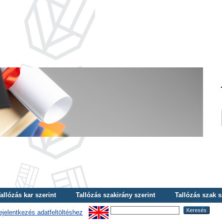
allózás kar szerint
Tallózás szakirány szerint
Tallózás szak s
ejelentkezés adatfeltöltéshez