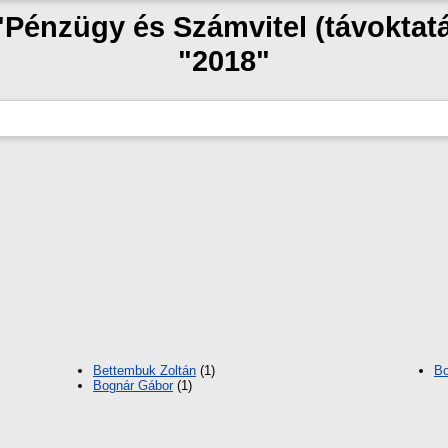
 "Pénzügy és Számvitel (távoktat
"2018"
Bettembuk Zoltán
(1)
Bo
Bognár Gábor
(1)