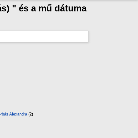
ás) " és a mű dátuma
rbás Alexandra
(2)