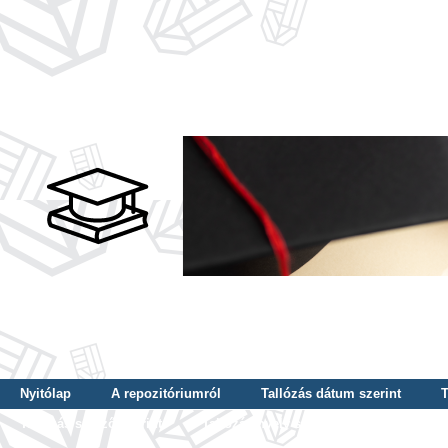
Nyitólap
A repozitóriumról
Tallózás dátum szerint
T
Tallózás szerző szerint
Tallózás nyelv szerint
Tallózás ké