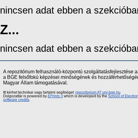
nincsen adat ebben a szekcióba
Z...
nincsen adat ebben a szekcióba
A repozitórium felhasználó-központú szolgáltatásfejlesztés
a BGE felsőfokú képzései minőségének és hozzáférhetőségének
Magyar Állam támogatásával.
Itt kérhet technikai vagy tartalmi segítséget:
repozitorium AT uni-bge.hu
Dolgozattár is powered by
EPrints 3
which is developed by the
School of Electr
software credits
.