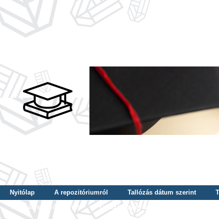
Nyitólap
A repozitóriumról
Tallózás dátum szerint
T
Tallózás szerző szerint
Tallózás nyelv szerint
Tallózás ké