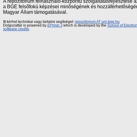
A repozitórium felhasználó-központú szolgáltatásfejlesztés
a BGE felsőfokú képzései minőségének és hozzáférhetőségének
Magyar Állam támogatásával.
Itt kérhet technikai vagy tartalmi segítséget:
repozitorium AT uni-bge.hu
Dolgozattár is powered by
EPrints 3
which is developed by the
School of Electr
software credits
.