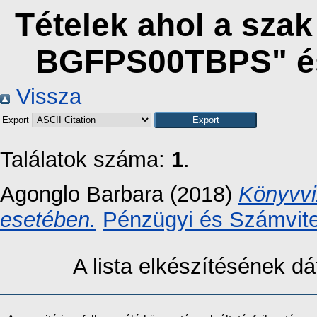
Tételek ahol a sza
BGFPS00TBPS" és
Vissza
Export
Találatok száma:
1
.
Agonglo Barbara
(2018)
Könyvvi
esetében.
Pénzügyi és Számvite
A lista elkészítésének 