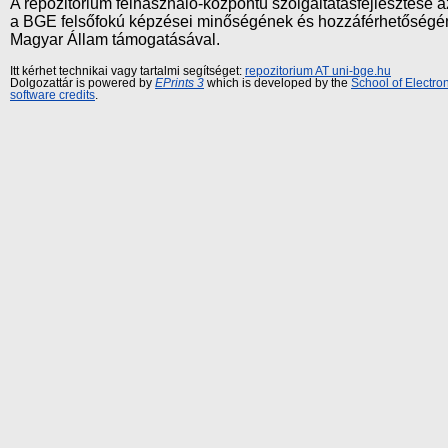
A repozitórium felhasználó-központú szolgáltatásfejlesztés
a BGE felsőfokú képzései minőségének és hozzáférhetőségének
Magyar Állam támogatásával.
Itt kérhet technikai vagy tartalmi segítséget:
repozitorium AT uni-bge.hu
Dolgozattár is powered by
EPrints 3
which is developed by the
School of Electr
software credits
.