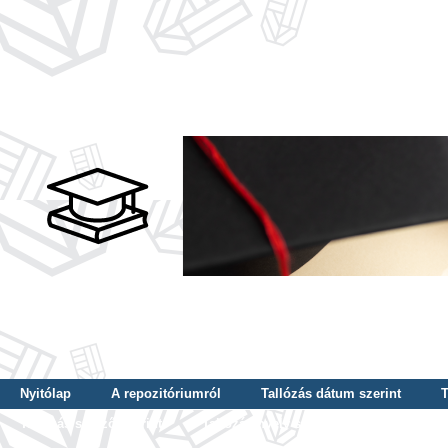
Nyitólap
A repozitóriumról
Tallózás dátum szerint
T
Tallózás szerző szerint
Tallózás nyelv szerint
Tallózás ké