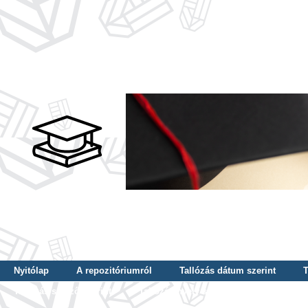
Nyitólap
A repozitóriumról
Tallózás dátum szerint
T
Tallózás szerző szerint
Tallózás nyelv szerint
Tallózás ké