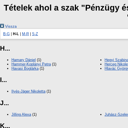
Tételek ahol a szak "Pénzügy é
Vissza
B-G
|
H-L
|
M-R
|
S-Z
H...
Hamary Dániel
(1)
Hegyi Szabin
Hammer-Koplányi Petra
(1)
Herceg Nikole
Havasi Boglárka
(1)
Hlavác György
I...
Ilyés-Jäger Nikoletta
(1)
J...
Jilling Alexa
(1)
Juhász-Szeles
K...