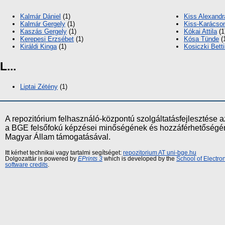
Kalmár Dániel
(1)
Kiss Alexandr
Kalmár Gergely
(1)
Kiss-Karácso
Kaszás Gergely
(1)
Kókai Attila
(1
Kerepesi Erzsébet
(1)
Kósa Tünde
(
Királdi Kinga
(1)
Kosiczki Bett
L...
Liptai Zétény
(1)
A repozitórium felhasználó-központú szolgáltatásfejlesztés
a BGE felsőfokú képzései minőségének és hozzáférhetőségének
Magyar Állam támogatásával.
Itt kérhet technikai vagy tartalmi segítséget:
repozitorium AT uni-bge.hu
Dolgozattár is powered by
EPrints 3
which is developed by the
School of Electr
software credits
.