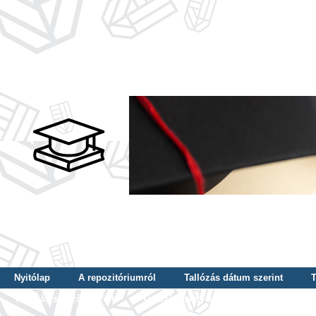
Nyitólap
A repozitóriumról
Tallózás dátum szerint
T
Tallózás szerző szerint
Tallózás nyelv szerint
Tallózás ké