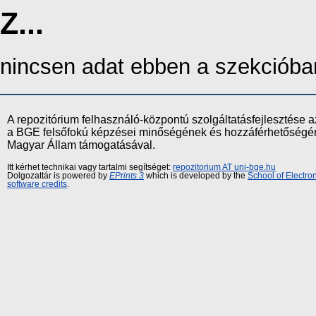
Z...
nincsen adat ebben a szekcióba
A repozitórium felhasználó-központú szolgáltatásfejlesztés
a BGE felsőfokú képzései minőségének és hozzáférhetőségének
Magyar Állam támogatásával.
Itt kérhet technikai vagy tartalmi segítséget:
repozitorium AT uni-bge.hu
Dolgozattár is powered by
EPrints 3
which is developed by the
School of Electr
software credits
.