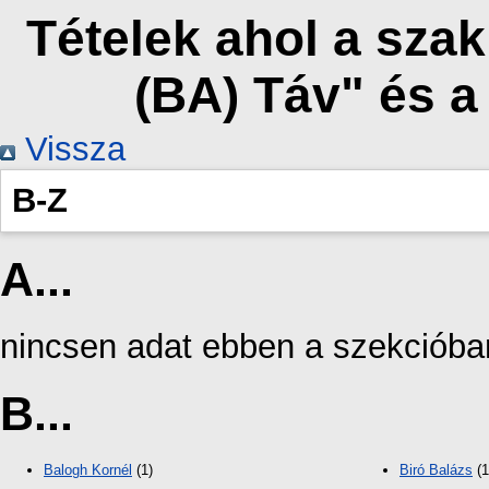
Tételek ahol a sza
(BA) Táv" és 
Vissza
B-Z
A...
nincsen adat ebben a szekcióba
B...
Balogh Kornél
(1)
Biró Balázs
(1