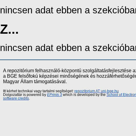
nincsen adat ebben a szekcióba
Z...
nincsen adat ebben a szekcióba
A repozitórium felhasználó-központú szolgáltatásfejlesztés
a BGE felsőfokú képzései minőségének és hozzáférhetőségének
Magyar Állam támogatásával.
Itt kérhet technikai vagy tartalmi segítséget:
repozitorium AT uni-bge.hu
Dolgozattár is powered by
EPrints 3
which is developed by the
School of Electr
software credits
.