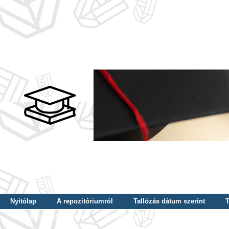
Nyitólap
A repozitóriumról
Tallózás dátum szerint
T
Tallózás szerző szerint
Tallózás nyelv szerint
Tallózás ké