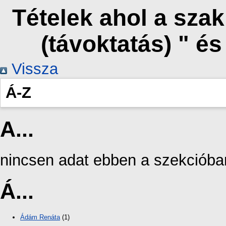
Tételek ahol a sza
(távoktatás) " é
Vissza
Á-Z
A...
nincsen adat ebben a szekcióba
Á...
Ádám Renáta
(1)