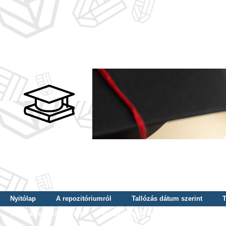
Nyitólap
A repozitóriumról
Tallózás dátum szerint
T
Tallózás szerző szerint
Tallózás nyelv szerint
Tallózás ké