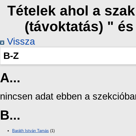
Tételek ahol a sza
(távoktatás) " é
Vissza
B-Z
A...
nincsen adat ebben a szekcióba
B...
Baráth István Tamás
(1)