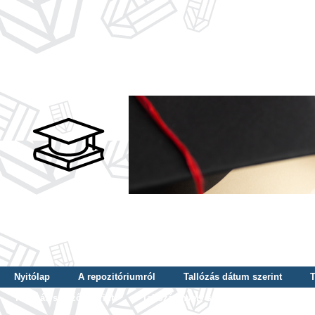
Nyitólap
A repozitóriumról
Tallózás dátum szerint
T
Tallózás szerző szerint
Tallózás nyelv szerint
Tallózás ké