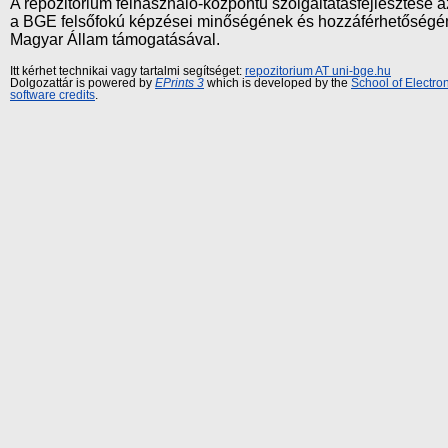
A repozitórium felhasználó-központú szolgáltatásfejlesztés
a BGE felsőfokú képzései minőségének és hozzáférhetőségének
Magyar Állam támogatásával.
Itt kérhet technikai vagy tartalmi segítséget:
repozitorium AT uni-bge.hu
Dolgozattár is powered by
EPrints 3
which is developed by the
School of Electr
software credits
.