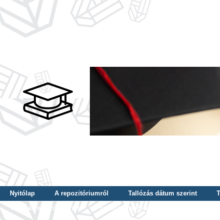
Nyitólap
A repozitóriumról
Tallózás dátum szerint
T
Tallózás szerző szerint
Tallózás nyelv szerint
Tallózás ké