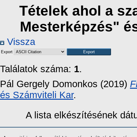
Tételek ahol a s
Mesterképzés" é
Vissza
Export
Találatok száma:
1
.
Pál Gergely Domonkos
(2019)
F
és Számviteli Kar
.
A lista elkészítésének dá