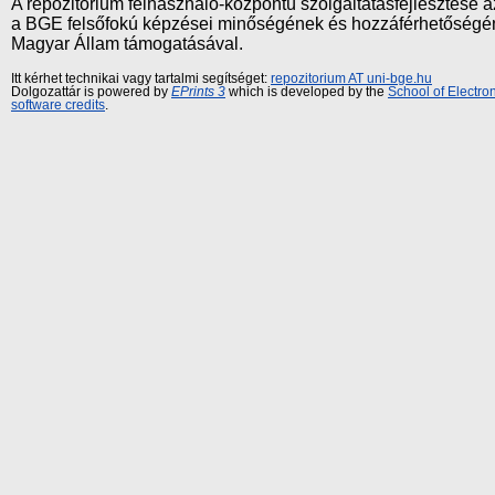
A repozitórium felhasználó-központú szolgáltatásfejlesztés
a BGE felsőfokú képzései minőségének és hozzáférhetőségének
Magyar Állam támogatásával.
Itt kérhet technikai vagy tartalmi segítséget:
repozitorium AT uni-bge.hu
Dolgozattár is powered by
EPrints 3
which is developed by the
School of Electr
software credits
.