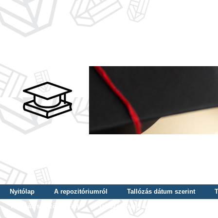
Nyitólap
A repozitóriumról
Tallózás dátum szerint
T
Tallózás szerző szerint
Tallózás nyelv szerint
Tallózás ké