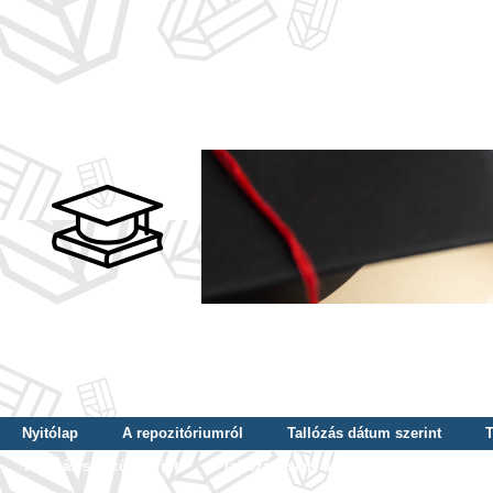
Nyitólap
A repozitóriumról
Tallózás dátum szerint
T
Tallózás szerző szerint
Tallózás nyelv szerint
Tallózás ké