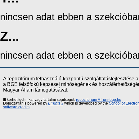
nincsen adat ebben a szekcióba
Z...
nincsen adat ebben a szekcióba
A repozitórium felhasználó-központú szolgáltatásfejlesztés
a BGE felsőfokú képzései minőségének és hozzáférhetőségének
Magyar Állam támogatásával.
Itt kérhet technikai vagy tartalmi segítséget:
repozitorium AT uni-bge.hu
Dolgozattár is powered by
EPrints 3
which is developed by the
School of Electr
software credits
.