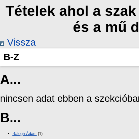
Tételek ahol a sza
és a mű 
Vissza
B-Z
A...
nincsen adat ebben a szekcióba
B...
Balogh Ádám
(1)