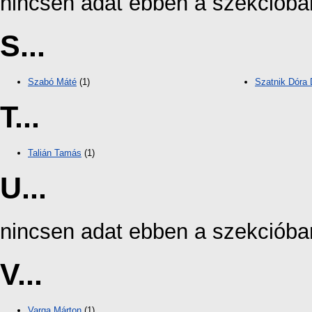
nincsen adat ebben a szekcióba
S...
Szabó Máté
(1)
Szatnik Dóra 
T...
Talián Tamás
(1)
U...
nincsen adat ebben a szekcióba
V...
Varga Márton
(1)