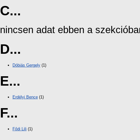
C...
nincsen adat ebben a szekcióba
D...
Dóbiás Gergely
(1)
E...
Erdélyi Bence
(1)
F...
Fődi Lili
(1)