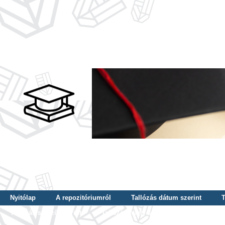
Nyitólap
A repozitóriumról
Tallózás dátum szerint
T
Tallózás szerző szerint
Tallózás nyelv szerint
Tallózás ké