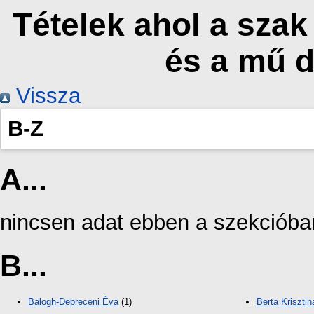
Tételek ahol a sza
és a mű 
Vissza
B-Z
A...
nincsen adat ebben a szekcióba
B...
Balogh-Debreceni Éva
(1)
Berta Krisztin