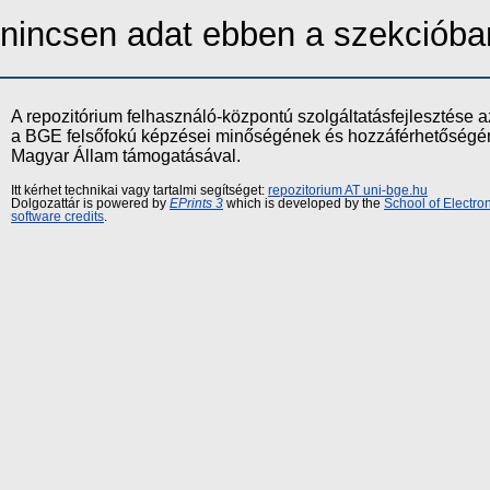
nincsen adat ebben a szekcióba
A repozitórium felhasználó-központú szolgáltatásfejlesztés
a BGE felsőfokú képzései minőségének és hozzáférhetőségének
Magyar Állam támogatásával.
Itt kérhet technikai vagy tartalmi segítséget:
repozitorium AT uni-bge.hu
Dolgozattár is powered by
EPrints 3
which is developed by the
School of Electr
software credits
.