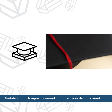
Nyitólap
A repozitóriumról
Tallózás dátum szerint
T
Tallózás szerző szerint
Tallózás nyelv szerint
Tallózás ké