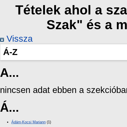
Tételek ahol a sz
Szak" és a 
Vissza
Á-Z
A...
nincsen adat ebben a szekcióba
Á...
Ádám-Kocsi Mariann
(1)