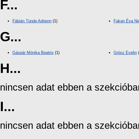
F...
Fábián Tünde Adrienn
(1)
Fakan Éva Ni
G...
Gáspár Mónika Beatrix
(1)
Grósz Evelin
(
H...
nincsen adat ebben a szekcióba
I...
nincsen adat ebben a szekcióba