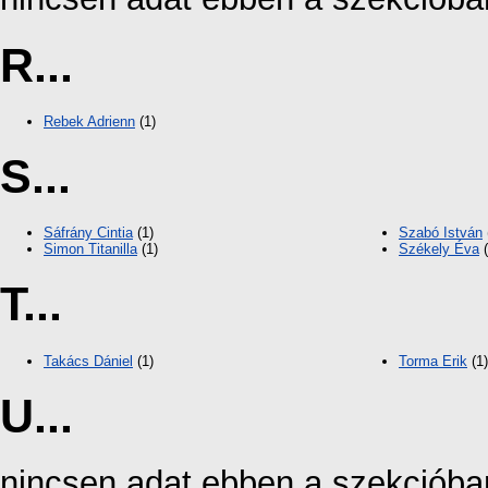
R...
Rebek Adrienn
(1)
S...
Sáfrány Cintia
(1)
Szabó István
Simon Titanilla
(1)
Székely Éva
(
T...
Takács Dániel
(1)
Torma Erik
(1)
U...
nincsen adat ebben a szekcióba