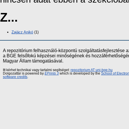
Z...
Zajácz Anikó
(1)
A repozitórium felhasználó-központú szolgáltatásfejlesztés
a BGE felsőfokú képzései minőségének és hozzáférhetőségének
Magyar Állam támogatásával.
Itt kérhet technikai vagy tartalmi segítséget:
repozitorium AT uni-bge.hu
Dolgozattár is powered by
EPrints 3
which is developed by the
School of Electr
software credits
.