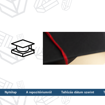
Nyitólap
A repozitóriumról
Tallózás dátum szerint
T
Tallózás szerző szerint
Tallózás nyelv szerint
Tallózás ké