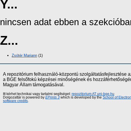
Y...
nincsen adat ebben a szekcióba
Z...
Zsótér Mariann
(1)
A repozitórium felhasználó-központú szolgáltatásfejlesztés
a BGE felsőfokú képzései minőségének és hozzáférhetőségének
Magyar Állam támogatásával.
Itt kérhet technikai vagy tartalmi segítséget:
repozitorium AT uni-bge.hu
Dolgozattár is powered by
EPrints 3
which is developed by the
School of Electr
software credits
.