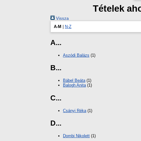
Tételek ah
Vissza
A-M
|
N-Z
A...
Aszódi Balázs
(1)
B...
Bábel Beáta
(1)
Balogh Anita
(1)
C...
Csányi Réka
(1)
D...
Dombi Nikolett
(1)