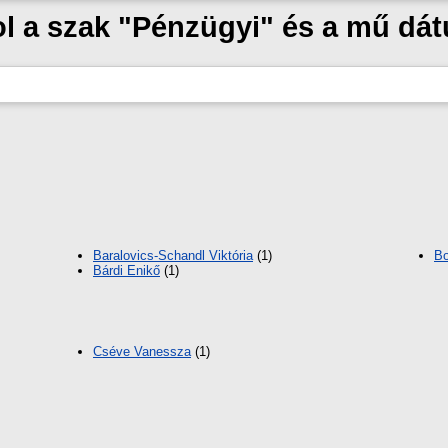
ol a szak "Pénzügyi" és a mű dá
Baralovics-Schandl Viktória
(1)
Bo
Bárdi Enikő
(1)
Cséve Vanessza
(1)