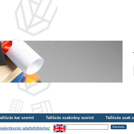
allózás kar szerint
Tallózás szakirány szerint
Tallózás szak s
ejelentkezés adatfeltöltéshez