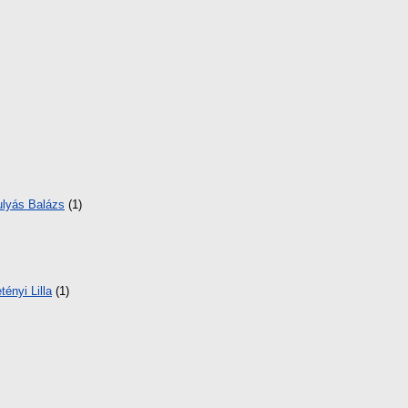
lyás Balázs
(1)
tényi Lilla
(1)