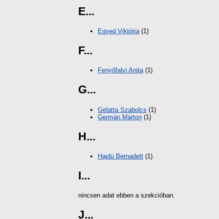
E...
Egyed Viktória
(1)
F...
Fenyőfalvi Anita
(1)
G...
Gelatta Szabolcs
(1)
Germán Márton
(1)
H...
Hajdú Bernadett
(1)
I...
nincsen adat ebben a szekcióban.
J...