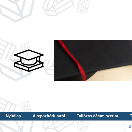
Nyitólap
A repozitóriumról
Tallózás dátum szerint
T
Tallózás képzés szintje szerint
Tallózás kulcsszó szerint
B