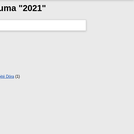
tuma "2021"
jté Dóra
(1)