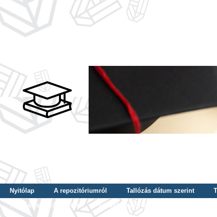
Nyitólap
A repozitóriumról
Tallózás dátum szerint
T
Tallózás szerző szerint
Tallózás nyelv szerint
Tallózás ké