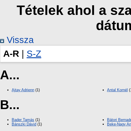
Tételek ahol a sz
dátu
Vissza
A-R
|
S-Z
A...
Ajtay Adrienn
(1)
Antal Kornél
(
B...
Bader Tamás
(1)
Bátori Bernad
Bánszki Dávid
(1)
Beke-Nagy An