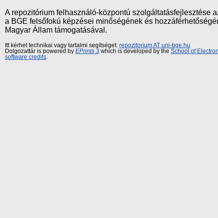
A repozitórium felhasználó-központú szolgáltatásfejlesztés
a BGE felsőfokú képzései minőségének és hozzáférhetőségének
Magyar Állam támogatásával.
Itt kérhet technikai vagy tartalmi segítséget:
repozitorium AT uni-bge.hu
Dolgozattár is powered by
EPrints 3
which is developed by the
School of Electr
software credits
.