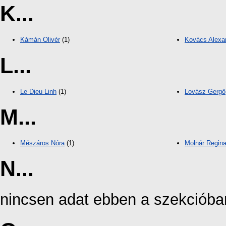
K...
Kámán Olivér
(1)
Kovács Alexa
L...
Le Dieu Linh
(1)
Lovász Gergő
M...
Mészáros Nóra
(1)
Molnár Regin
N...
nincsen adat ebben a szekcióba