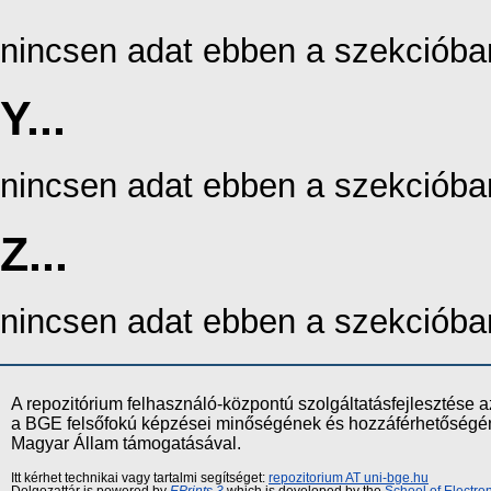
nincsen adat ebben a szekcióba
Y...
nincsen adat ebben a szekcióba
Z...
nincsen adat ebben a szekcióba
A repozitórium felhasználó-központú szolgáltatásfejlesztés
a BGE felsőfokú képzései minőségének és hozzáférhetőségének
Magyar Állam támogatásával.
Itt kérhet technikai vagy tartalmi segítséget:
repozitorium AT uni-bge.hu
Dolgozattár is powered by
EPrints 3
which is developed by the
School of Electr