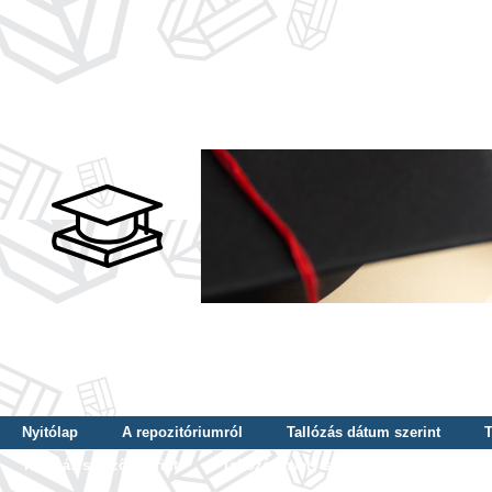
Nyitólap
A repozitóriumról
Tallózás dátum szerint
T
Tallózás szerző szerint
Tallózás nyelv szerint
Tallózás ké