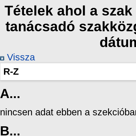
Tételek ahol a szak
tanácsadó szakközg
dátu
Vissza
R-Z
A...
nincsen adat ebben a szekcióba
B...