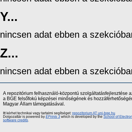
Y...
nincsen adat ebben a szekcióba
Z...
nincsen adat ebben a szekcióba
A repozitórium felhasználó-központú szolgáltatásfejlesztés
a BGE felsőfokú képzései minőségének és hozzáférhetőségének
Magyar Állam támogatásával.
Itt kérhet technikai vagy tartalmi segítséget:
repozitorium AT uni-bge.hu
Dolgozattár is powered by
EPrints 3
which is developed by the
School of Electr
software credits
.