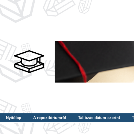
Nyitólap
A repozitóriumról
Tallózás dátum szerint
T
Tallózás szerző szerint
Tallózás nyelv szerint
Tallózás ké