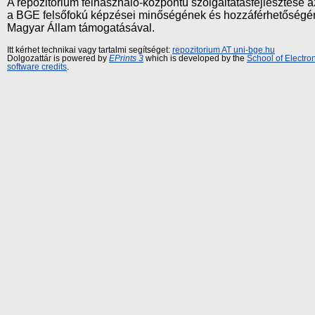
A repozitórium felhasználó-központú szolgáltatásfejlesztés
a BGE felsőfokú képzései minőségének és hozzáférhetőségének
Magyar Állam támogatásával.
Itt kérhet technikai vagy tartalmi segítséget:
repozitorium AT uni-bge.hu
Dolgozattár is powered by
EPrints 3
which is developed by the
School of Electr
software credits
.