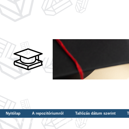
Nyitólap
A repozitóriumról
Tallózás dátum szerint
T
Tallózás szerző szerint
Tallózás nyelv szerint
Tallózás ké