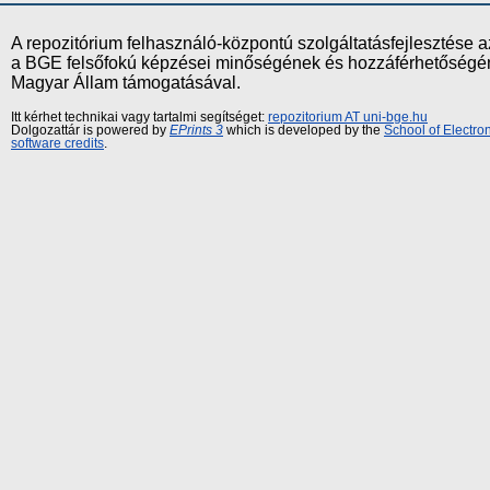
A repozitórium felhasználó-központú szolgáltatásfejlesztés
a BGE felsőfokú képzései minőségének és hozzáférhetőségének
Magyar Állam támogatásával.
Itt kérhet technikai vagy tartalmi segítséget:
repozitorium AT uni-bge.hu
Dolgozattár is powered by
EPrints 3
which is developed by the
School of Electr
software credits
.