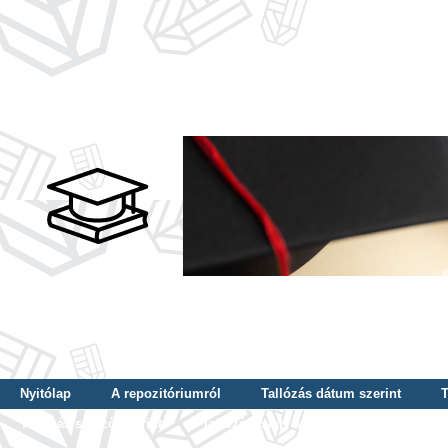
Nyitólap
A repozitóriumról
Tallózás dátum szerint
T
Tallózás szerző szerint
Tallózás nyelv szerint
Tallózás ké