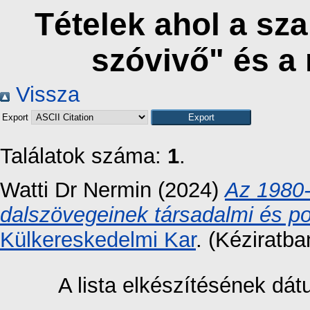
Tételek ahol a sza
szóvivő" és a
Vissza
Export
Találatok száma:
1
.
Watti Dr Nermin
(2024)
Az 1980
dalszövegeinek társadalmi és pol
Külkereskedelmi Kar
. (Kéziratba
A lista elkészítésének dá