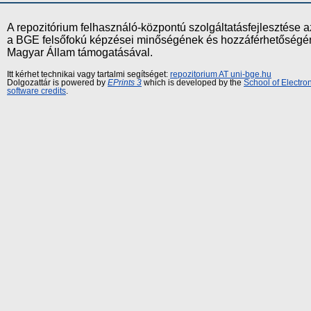
A repozitórium felhasználó-központú szolgáltatásfejlesztés
a BGE felsőfokú képzései minőségének és hozzáférhetőségének
Magyar Állam támogatásával.
Itt kérhet technikai vagy tartalmi segítséget:
repozitorium AT uni-bge.hu
Dolgozattár is powered by
EPrints 3
which is developed by the
School of Electr
software credits
.