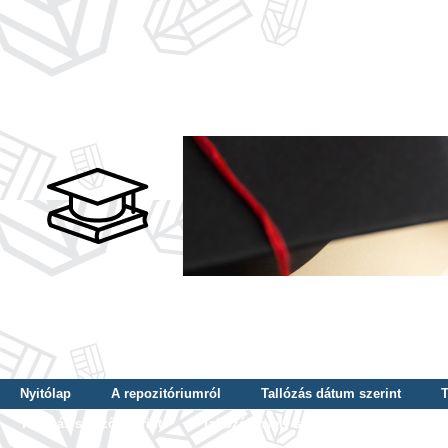
Nyitólap
A repozitóriumról
Tallózás dátum szerint
T
Tallózás szerző szerint
Tallózás nyelv szerint
Tallózás ké