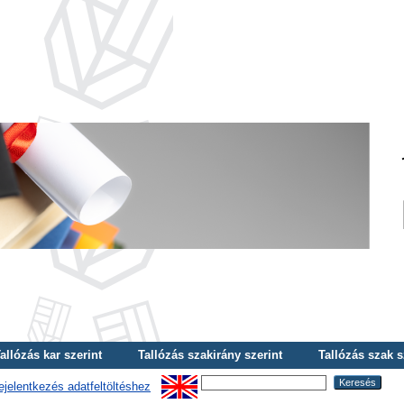
allózás kar szerint
Tallózás szakirány szerint
Tallózás szak s
ejelentkezés adatfeltöltéshez