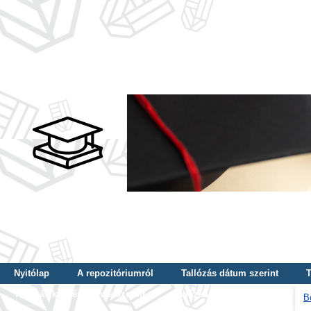
Nyitólap
A repozitóriumról
Tallózás dátum szerint
T
Tallózás képzés szintje szerint
Tallózás kulcsszó szerint
B