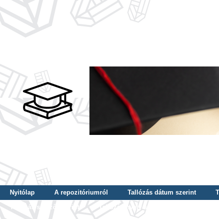
Nyitólap
A repozitóriumról
Tallózás dátum szerint
T
Tallózás szerző szerint
Tallózás nyelv szerint
Tallózás ké