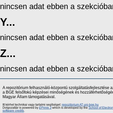
nincsen adat ebben a szekcióba
Y...
nincsen adat ebben a szekcióba
Z...
nincsen adat ebben a szekcióba
A repozitórium felhasználó-központú szolgáltatásfejlesztés
a BGE felsőfokú képzései minőségének és hozzáférhetőségének
Magyar Állam támogatásával.
Itt kérhet technikai vagy tartalmi segítséget:
repozitorium AT uni-bge.hu
Dolgozattár is powered by
EPrints 3
which is developed by the
School of Electr
software credits
.