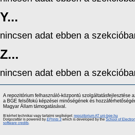
Y...
nincsen adat ebben a szekcióba
Z...
nincsen adat ebben a szekcióba
A repozitórium felhasználó-központú szolgáltatásfejlesztés
a BGE felsőfokú képzései minőségének és hozzáférhetőségének
Magyar Állam támogatásával.
Itt kérhet technikai vagy tartalmi segítséget:
repozitorium AT uni-bge.hu
Dolgozattár is powered by
EPrints 3
which is developed by the
School of Electr
software credits
.