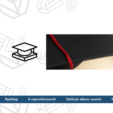
Nyitólap
A repozitóriumról
Tallózás dátum szerint
T
Tallózás szerző szerint
Tallózás nyelv szerint
Tallózás ké