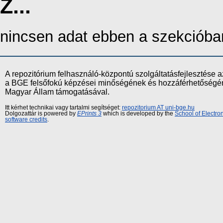
Z...
nincsen adat ebben a szekcióba
A repozitórium felhasználó-központú szolgáltatásfejlesztés
a BGE felsőfokú képzései minőségének és hozzáférhetőségének
Magyar Állam támogatásával.
Itt kérhet technikai vagy tartalmi segítséget:
repozitorium AT uni-bge.hu
Dolgozattár is powered by
EPrints 3
which is developed by the
School of Electr
software credits
.