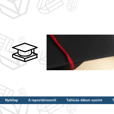
Nyitólap
A repozitóriumról
Tallózás dátum szerint
T
Tallózás szerző szerint
Tallózás nyelv szerint
Tallózás ké