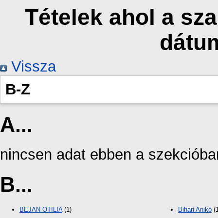
Tételek ahol a sz
dátu
Vissza
B-Z
A...
nincsen adat ebben a szekcióba
B...
BEJAN OTILIA
(1)
Bihari Anikó
(1