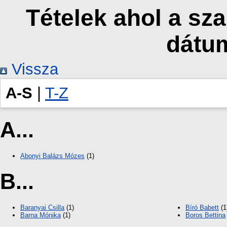
Tételek ahol a sz
dátu
Vissza
A-S
|
T-Z
A...
Abonyi Balázs Mózes
(1)
B...
Baranyai Csilla
(1)
Bíró Babett
(1
Barna Mónika
(1)
Boros Bettina