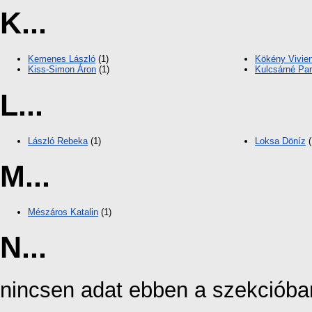
K...
Kemenes László
(1)
Kökény Vivie
Kiss-Simon Áron
(1)
Kulcsárné Par
L...
László Rebeka
(1)
Loksa Döníz
(
M...
Mészáros Katalin
(1)
N...
nincsen adat ebben a szekcióba