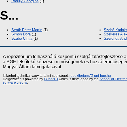
Raduly Georgina
(1)
S...
Serák Péter Martin
(1)
Szabó Katink
Simon Dóra
(1)
Szekeres Ale
Szabó Cintia
(1)
Szerdi dr. And
A repozitórium felhasználó-központú szolgáltatásfejlesztés
a BGE felsőfokú képzései minőségének és hozzáférhetőségének
Magyar Állam támogatásával.
Itt kérhet technikai vagy tartalmi segítséget:
repozitorium AT uni-bge.hu
Dolgozattár is powered by
EPrints 3
which is developed by the
School of Electr
software credits
.