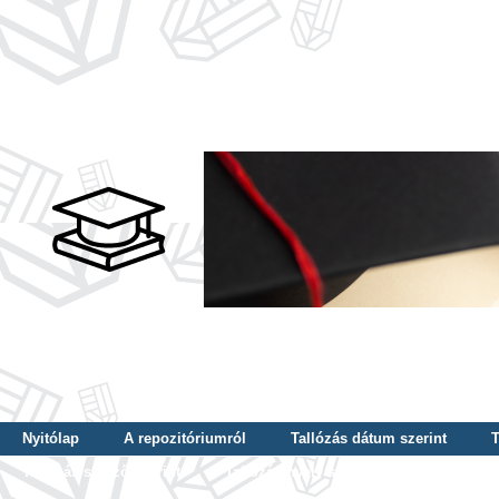
Nyitólap
A repozitóriumról
Tallózás dátum szerint
T
Tallózás szerző szerint
Tallózás nyelv szerint
Tallózás ké