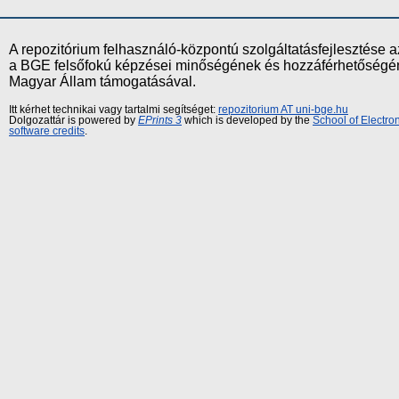
A repozitórium felhasználó-központú szolgáltatásfejlesztés
a BGE felsőfokú képzései minőségének és hozzáférhetőségének
Magyar Állam támogatásával.
Itt kérhet technikai vagy tartalmi segítséget:
repozitorium AT uni-bge.hu
Dolgozattár is powered by
EPrints 3
which is developed by the
School of Electr
software credits
.