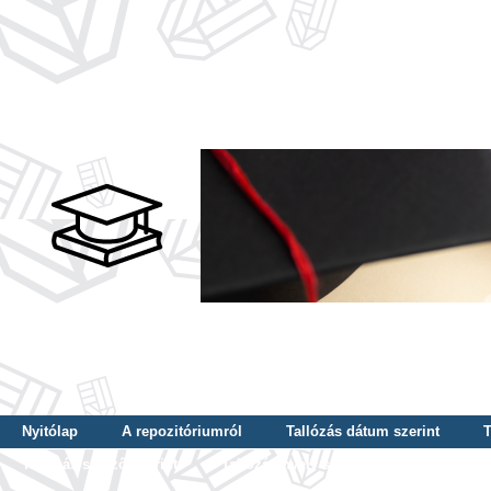
Nyitólap
A repozitóriumról
Tallózás dátum szerint
T
Tallózás szerző szerint
Tallózás nyelv szerint
Tallózás ké