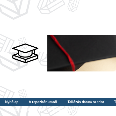
Nyitólap
A repozitóriumról
Tallózás dátum szerint
T
Tallózás szerző szerint
Tallózás nyelv szerint
Tallózás ké