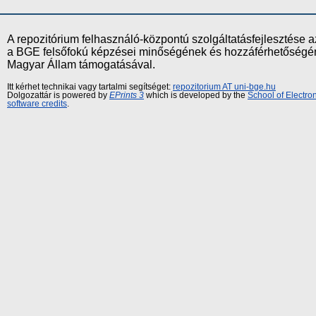
A repozitórium felhasználó-központú szolgáltatásfejlesztés
a BGE felsőfokú képzései minőségének és hozzáférhetőségének
Magyar Állam támogatásával.
Itt kérhet technikai vagy tartalmi segítséget:
repozitorium AT uni-bge.hu
Dolgozattár is powered by
EPrints 3
which is developed by the
School of Electr
software credits
.