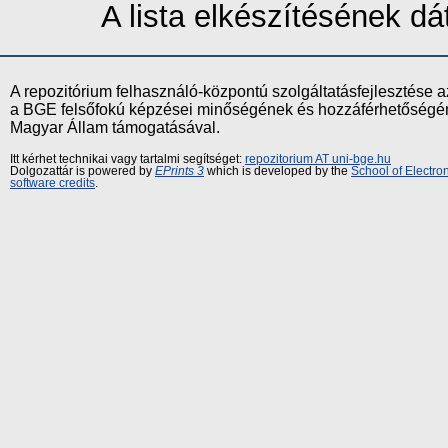
A lista elkészítésének 
A repozitórium felhasználó-központú szolgáltatásfejlesztés
a BGE felsőfokú képzései minőségének és hozzáférhetőségének
Magyar Állam támogatásával.
Itt kérhet technikai vagy tartalmi segítséget:
repozitorium AT uni-bge.hu
Dolgozattár is powered by
EPrints 3
which is developed by the
School of Electr
software credits
.