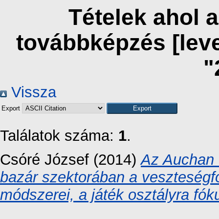
Tételek ahol 
továbbképzés [lev
"
Vissza
Export
Találatok száma:
1
.
Csóré József
(2014)
Az Auchan 
bazár szektorában a veszteségfo
módszerei, a játék osztályra fók