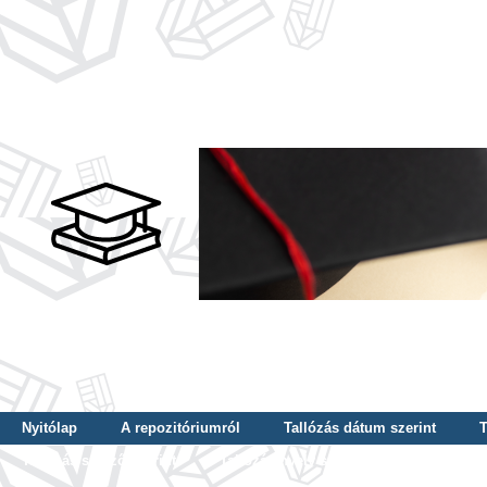
Nyitólap
A repozitóriumról
Tallózás dátum szerint
T
Tallózás szerző szerint
Tallózás nyelv szerint
Tallózás ké