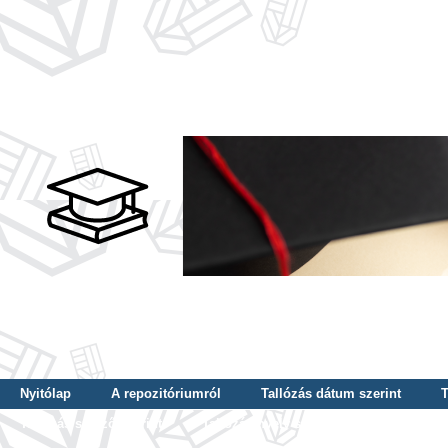
Nyitólap
A repozitóriumról
Tallózás dátum szerint
T
Tallózás szerző szerint
Tallózás nyelv szerint
Tallózás ké