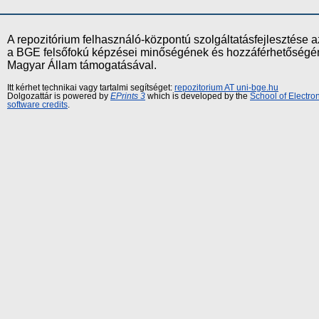
A repozitórium felhasználó-központú szolgáltatásfejlesztés
a BGE felsőfokú képzései minőségének és hozzáférhetőségének
Magyar Állam támogatásával.
Itt kérhet technikai vagy tartalmi segítséget:
repozitorium AT uni-bge.hu
Dolgozattár is powered by
EPrints 3
which is developed by the
School of Electr
software credits
.