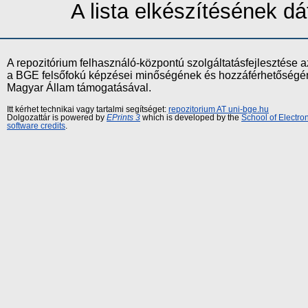
A lista elkészítésének 
A repozitórium felhasználó-központú szolgáltatásfejlesztés
a BGE felsőfokú képzései minőségének és hozzáférhetőségének
Magyar Állam támogatásával.
Itt kérhet technikai vagy tartalmi segítséget:
repozitorium AT uni-bge.hu
Dolgozattár is powered by
EPrints 3
which is developed by the
School of Electr
software credits
.