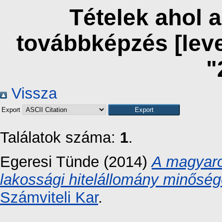
Tételek ahol 
továbbképzés [lev
"
Vissza
Export
Találatok száma:
1
.
Egeresi Tünde
(2014)
A magyaro
lakossági hitelállomány minősé
Számviteli Kar
.