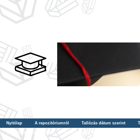
Nyitólap
A repozitóriumról
Tallózás dátum szerint
T
Tallózás szerző szerint
Tallózás nyelv szerint
Tallózás ké