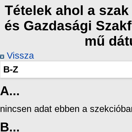
Tételek ahol a sza
és Gazdasági Szakf
mű dát
Vissza
B-Z
A...
nincsen adat ebben a szekcióba
B...