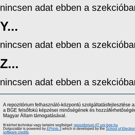
nincsen adat ebben a szekcióba
Y...
nincsen adat ebben a szekcióba
Z...
nincsen adat ebben a szekcióba
A repozitórium felhasználó-központú szolgáltatásfejlesztés
a BGE felsőfokú képzései minőségének és hozzáférhetőségének
Magyar Állam támogatásával.
Itt kérhet technikai vagy tartalmi segítséget:
repozitorium AT uni-bge.hu
Dolgozattár is powered by
EPrints 3
which is developed by the
School of Electr
software credits
.