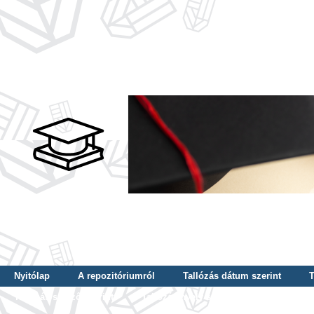
Nyitólap
A repozitóriumról
Tallózás dátum szerint
T
Tallózás szerző szerint
Tallózás nyelv szerint
Tallózás ké