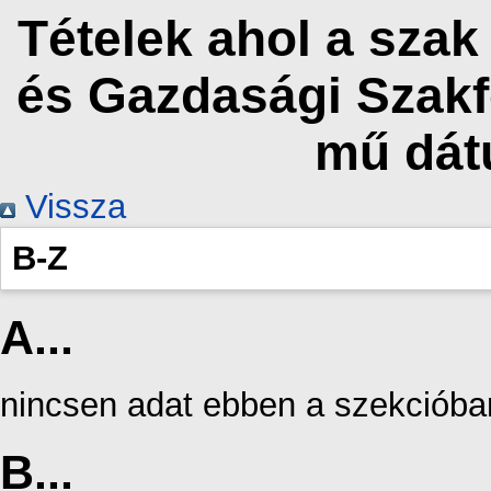
Tételek ahol a sza
és Gazdasági Szakf
mű dát
Vissza
B-Z
A...
nincsen adat ebben a szekcióba
B...