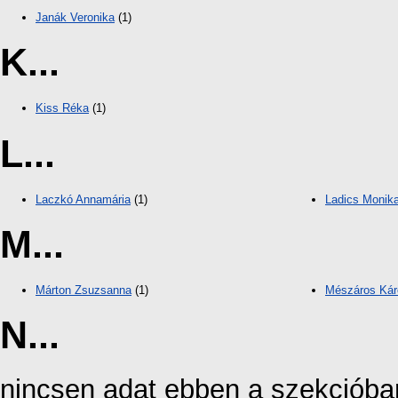
Janák Veronika
(1)
K...
Kiss Réka
(1)
L...
Laczkó Annamária
(1)
Ladics Monik
M...
Márton Zsuzsanna
(1)
Mészáros Kár
N...
nincsen adat ebben a szekcióba