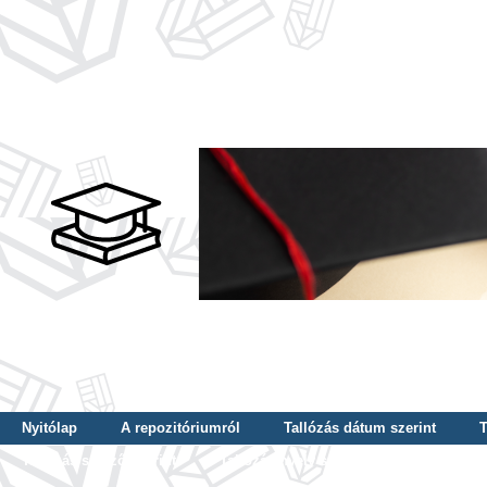
Nyitólap
A repozitóriumról
Tallózás dátum szerint
T
Tallózás szerző szerint
Tallózás nyelv szerint
Tallózás ké