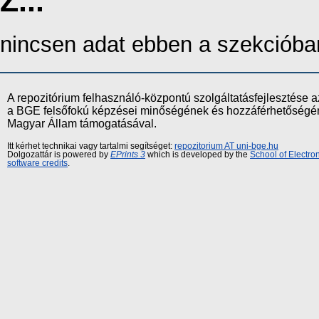
Z...
nincsen adat ebben a szekcióba
A repozitórium felhasználó-központú szolgáltatásfejlesztés
a BGE felsőfokú képzései minőségének és hozzáférhetőségének
Magyar Állam támogatásával.
Itt kérhet technikai vagy tartalmi segítséget:
repozitorium AT uni-bge.hu
Dolgozattár is powered by
EPrints 3
which is developed by the
School of Electr
software credits
.