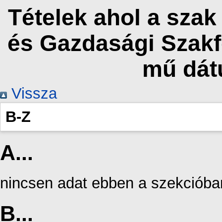
Tételek ahol a sza
és Gazdasági Szakf
mű dát
Vissza
B-Z
A...
nincsen adat ebben a szekcióba
B...