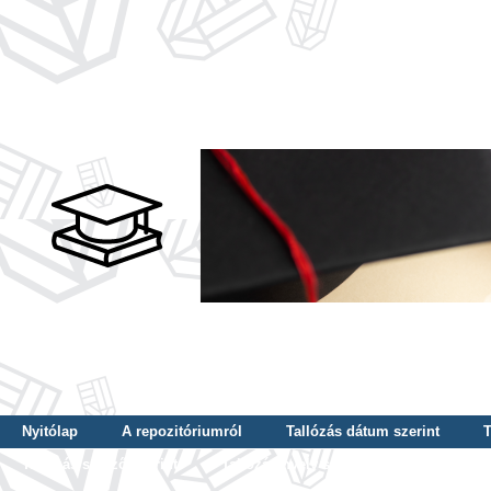
Nyitólap
A repozitóriumról
Tallózás dátum szerint
T
Tallózás szerző szerint
Tallózás nyelv szerint
Tallózás ké