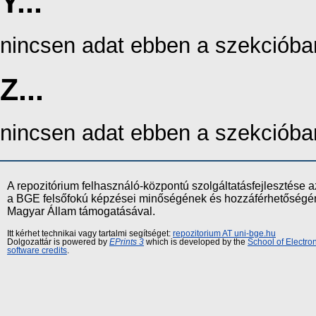
Y...
nincsen adat ebben a szekcióba
Z...
nincsen adat ebben a szekcióba
A repozitórium felhasználó-központú szolgáltatásfejlesztés
a BGE felsőfokú képzései minőségének és hozzáférhetőségének
Magyar Állam támogatásával.
Itt kérhet technikai vagy tartalmi segítséget:
repozitorium AT uni-bge.hu
Dolgozattár is powered by
EPrints 3
which is developed by the
School of Electr
software credits
.