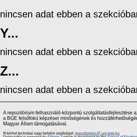
nincsen adat ebben a szekcióba
Y...
nincsen adat ebben a szekcióba
Z...
nincsen adat ebben a szekcióba
A repozitórium felhasználó-központú szolgáltatásfejlesztés
a BGE felsőfokú képzései minőségének és hozzáférhetőségének
Magyar Állam támogatásával.
Itt kérhet technikai vagy tartalmi segítséget:
repozitorium AT uni-bge.hu
Dolgozattár is powered by
EPrints 3
which is developed by the
School of Electr