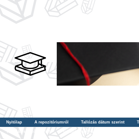
Nyitólap
A repozitóriumról
Tallózás dátum szerint
T
Tallózás szerző szerint
Tallózás nyelv szerint
Tallózás ké