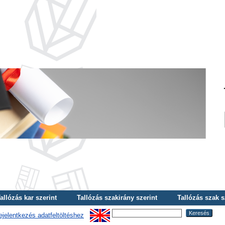
allózás kar szerint
Tallózás szakirány szerint
Tallózás szak s
ejelentkezés adatfeltöltéshez