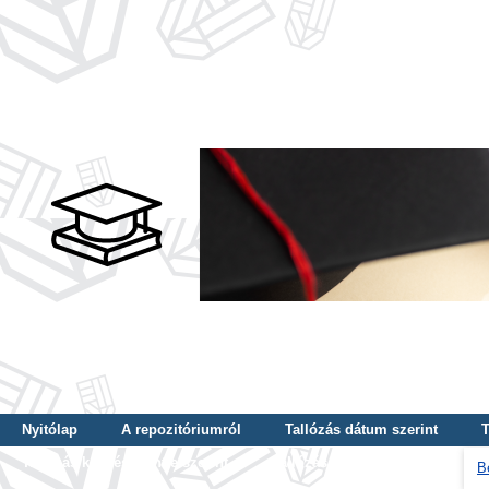
Nyitólap
A repozitóriumról
Tallózás dátum szerint
T
Tallózás képzés szintje szerint
Tallózás kulcsszó szerint
B