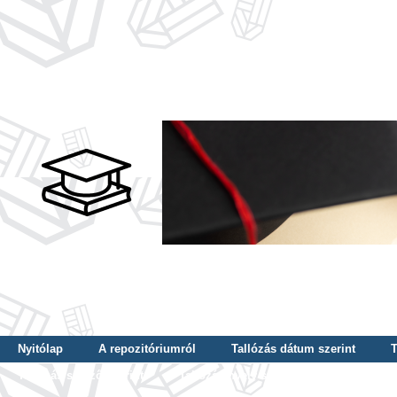
Nyitólap
A repozitóriumról
Tallózás dátum szerint
T
Tallózás szerző szerint
Tallózás nyelv szerint
Tallózás ké