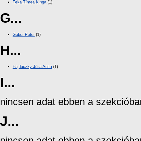
Feka Tímea Kinga
(1)
G...
Góbor Péter
(1)
H...
Hajduczky Júlia Anita
(1)
I...
nincsen adat ebben a szekcióba
J...
nincsen adat ebben a szekcióba