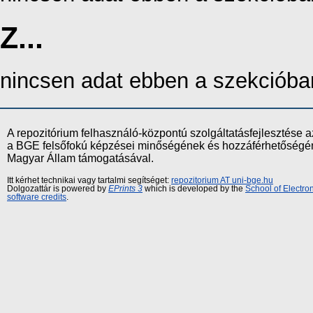
Z...
nincsen adat ebben a szekcióba
A repozitórium felhasználó-központú szolgáltatásfejlesztés
a BGE felsőfokú képzései minőségének és hozzáférhetőségének
Magyar Állam támogatásával.
Itt kérhet technikai vagy tartalmi segítséget:
repozitorium AT uni-bge.hu
Dolgozattár is powered by
EPrints 3
which is developed by the
School of Electr
software credits
.