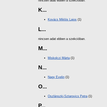
nincsen adat ebben a szekcióban.
K...
Kovács Miklós Lajos
(1)
L...
nincsen adat ebben a szekcióban.
M...
Miskolczi Márta
(1)
N...
Nagy Evelin
(1)
O...
Oszlánszki-Sztarovics Petra
(1)
P...