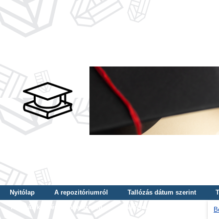
Nyitólap
A repozitóriumról
Tallózás dátum szerint
T
Tallózás képzés szintje szerint
Tallózás kulcsszó szerint
B