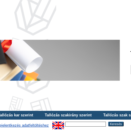
allózás kar szerint
Tallózás szakirány szerint
Tallózás szak s
ejelentkezés adatfeltöltéshez